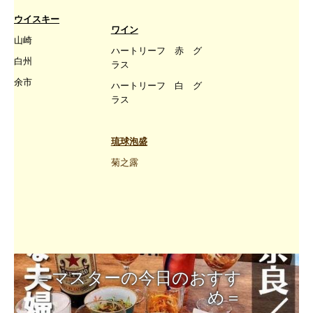
ウイスキー
ワイン
山崎
ハートリーフ 赤 グ
白州
ラス
余市
ハートリーフ 白 グ
ラス
琉球泡盛
菊之露
＝マスターの今日のおすす
め＝