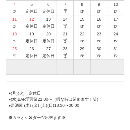
4
5
6
7
8
9
10
🍺
定休日
定休日
🍸
🍺
🍺
🍺
11
12
13
14
15
16
17
🍺
定休日
定休日
🍸
🍺
🍺
🍺
18
19
20
21
22
23
24
🍺
定休日
定休日
🍸
🍺
🍺
🍺
25
26
27
28
29
30
31
🍺
定休日
定休日
🍸
🍺
🍺
🍺
●(月)(火)　定休日

●(水)BAR🍸営業21:00〜（暇な時は閉めます！笑)

●居酒屋 (木) (金) (土)(日)18:30〜00:00

※カラオケ🎤ダーツ出来ます※
