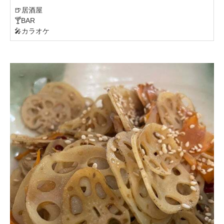
🍺居酒屋

🍸BAR

🎤カラオケ