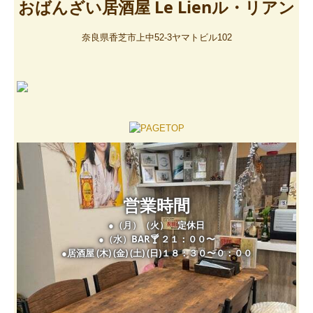
おばんざい居酒屋 Le Lienル・リアン
奈良県香芝市上中52-3ヤマトビル102
●（月）（火）　定休日

●（水）BAR🍸 ２１：００〜

●居酒屋 (木) (金) (土) (日)１８：３０〜０：００
