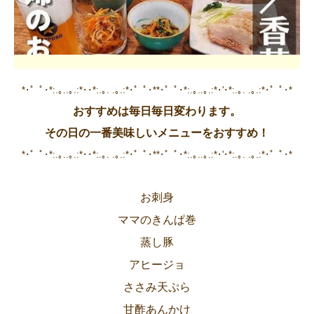
*･゜ﾟ･*:.｡..｡.:*･･*:.｡. .｡.:*･゜ﾟ･**･゜ﾟ･*:.｡..｡.:*･'･*:.｡. .｡.:*･゜ﾟ･*
おすすめは毎日毎日変わります。
その日の一番美味しいメニューをおすすめ！
*･゜ﾟ･*:.｡..｡.:*･･*:.｡. .｡.:*･゜ﾟ･**･゜ﾟ･*:.｡..｡.:*･'･*:.｡. .｡.:*･゜ﾟ･*
お刺身
ママのきんぱ巻
蒸し豚
アヒージョ
ささみ天ぷら
甘酢あんかけ