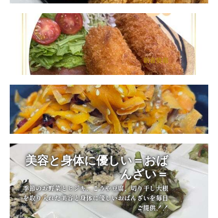
新着情報
美容と身体に優しい＝おば
んざい＝
季節のお野菜とヒジキ、こうや豆腐、切り干し大根
を取り入れた美容と身体に優しいおばんざいを毎日
ご提供！！
