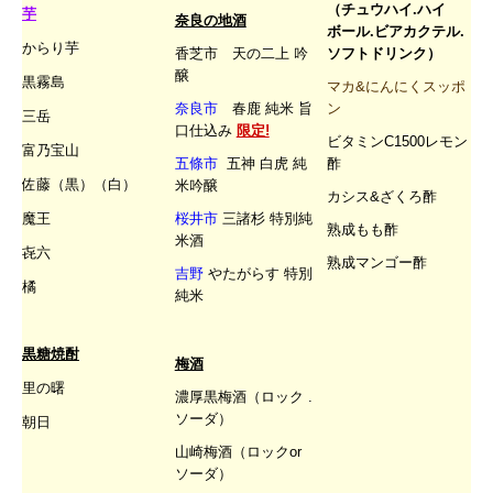
（
チュウハイ.ハイ
芋
奈良の地酒
ボール.ビアカクテル.
からり芋
香芝市 天の
二上 吟
ソフトドリンク）
醸
黒霧島
マカ&にんにくスッポ
奈良市
春鹿 純米 旨
ン
三岳
口仕込み
限定!
ビタミンC1500レモン
富乃宝山
五條市
五神 白虎 純
酢
佐藤（黒）（白）
米吟醸
カシス&ざくろ酢
魔王
桜井市
三諸杉 特別純
熟成もも酢
米酒
㐂六
熟成マンゴー酢
吉野
やたがらす 特別
橘
純米
黒糖焼酎
梅酒
里の曙
濃厚黒梅酒（ロック .
ソーダ）
朝日
山崎梅酒（ロックor
ソーダ）