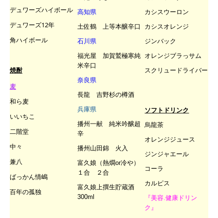
デュワーズハイボール
高知県
カシスウーロン
デュワーズ12年
土佐鶴 上等本醸辛口
カシスオレンジ
角ハイボール
石川県
ジンバック
福光屋 加賀鷲極寒純
オレンジブラっサム
米辛口
焼酎
スクリュードライバー
奈良県
麦
長龍 吉野杉の樽酒
和ら麦
兵庫県
ソフトドリンク
いいちこ
播州一献 純米吟醸超
烏龍茶
二階堂
辛
オレンジジュース
中々
播州山田錦 火入
ジンジャエール
兼八
富久娘
（熱燗or冷や）
コーラ
１合 ２合
ばっかん情嶋
カルピス
富久娘上撰生貯蔵酒
百年の孤独
300ml
『美容.健康ドリン
ク』