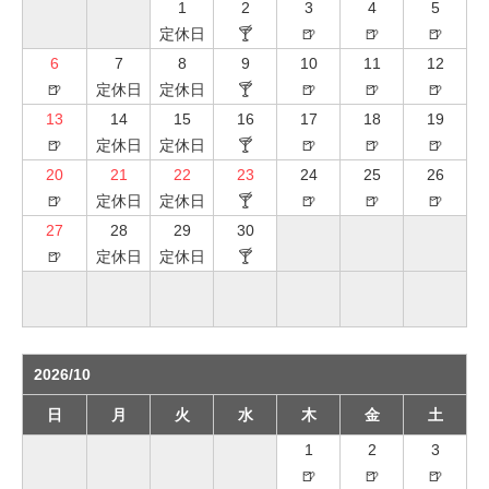
1
2
3
4
5
定休日
🍸
🍺
🍺
🍺
6
7
8
9
10
11
12
🍺
定休日
定休日
🍸
🍺
🍺
🍺
13
14
15
16
17
18
19
🍺
定休日
定休日
🍸
🍺
🍺
🍺
20
21
22
23
24
25
26
🍺
定休日
定休日
🍸
🍺
🍺
🍺
27
28
29
30
🍺
定休日
定休日
🍸
2026/10
日
月
火
水
木
金
土
1
2
3
🍺
🍺
🍺