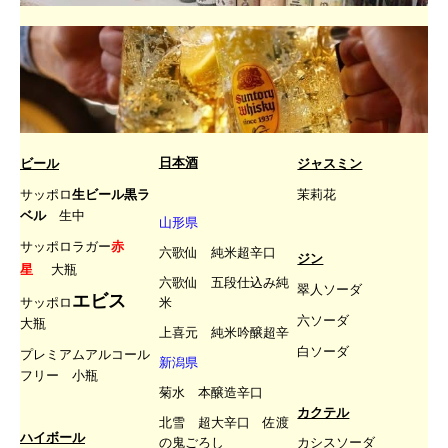
ビール
ジャスミン
日本酒
サッポロ
生ビール黒ラ
茉莉花
ベル
生中
山形県
サッポロラガー
赤
六歌仙 純米超辛口
ジン
星
大瓶
六歌仙 五段仕込み純
翠人ソーダ
エビス
サッポロ
米
六ソーダ
大瓶
上喜元 純米吟醸超辛
白ソーダ
プレミアムアルコール
新潟県
フリー 小瓶
菊水 本醸造辛口
カクテル
北雪 超大辛口 佐渡
ハイボール
の鬼ごろし
カシスソーダ